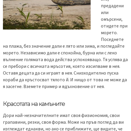
предадени
или
омърсени,
отидете при
морето.
Поседнете
на плажа, без значение дали е лято или зима, и погледайте
морето. Независимо дали е спокойна, бурна или с леко
вълнение голямата вода действа успокояващо. Тя успява да
се пребори с всичката мръсотия, която изсипваме в нея.
Оставя децата да си играят в нея. Снизходително пуска
кораби да кръстосват тялото й. И нищо от това не може да
я засегне. Вземете пример и вдъхновение от нея.
Красотата на камъните
Дори най-незначителните имат своя физиономия, свои
грапавини, резки, своя форма. Може на пръв поглед да ви
изглеждат еднакви, но ако се приближите, ще видите, че