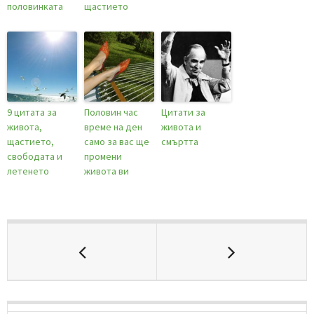
половинката
щастието
9 цитата за
Половин час
Цитати за
живота,
време на ден
живота и
щастието,
само за вас ще
смъртта
свободата и
промени
летенето
живота ви