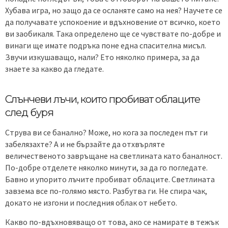
Хубава игра, но защо да се осланяте само на нея? Научете се
да получавате успокоение и вдъхновение от всичко, което
ви заобикаля. Така определено ще се чувствате по-добре и
винаги ще имате подръка поне една спасителна мисъл.
Звучи изкушаващо, нали? Ето няколко примера, за да
знаете за какво да гледате.
Слънчеви лъчи, които пробиват облаците
след буря
Струва ви се банално? Може, но кога за последен път ги
забелязахте? А и не бързайте да отхвърляте
величественото завръщане на светлината като баналност.
По-добре отделете няколко минути, за да го погледате.
Бавно и упорито лъчите пробиват облаците. Светлината
завзема все по-голямо място. Разбутва ги. Не спира чак,
докато не изгони и последния облак от небето.
Какво по-вдъхновяващо от това, ако се намирате в тежък