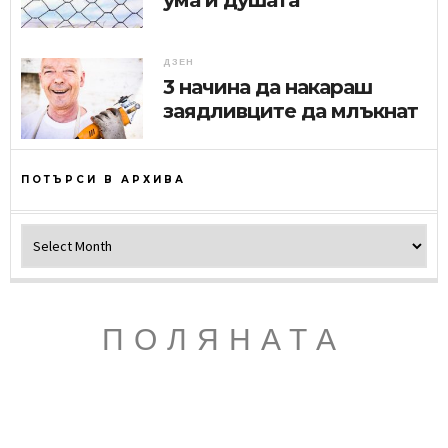
ДЗЕН
3 начина да накараш
заядливците да млъкнат
ПОТЪРСИ В АРХИВА
Потърси в архива
ПОЛЯНАТА