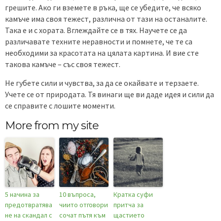
грешите. Ако ги вземете в ръка, ще се убедите, че всяко
камъче има своя тежест, различна от тази на останалите.
Така е и с хората. Вглеждайте се в тях. Научете се да
различавате техните неравности и помнете, че те са
необходими за красотата на цялата картина. И вие сте
такова камъче – със своя тежест.
Не губете сили и чувства, за да се окайвате и терзаете.
Учете се от природата. Тя винаги ще ви даде идея и сили да
се справите с лошите моменти.
More from my site
5 начина за
10 въпроса,
Кратка суфи
предотвратява
чиито отговори
притча за
не на скандал с
сочат пътя към
щастието