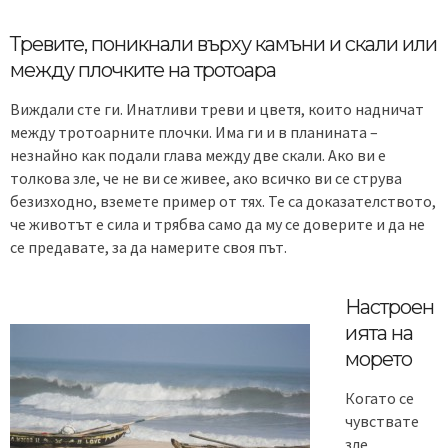
Тревите, поникнали върху камъни и скали или
между плочките на тротоара
Виждали сте ги. Инатливи треви и цветя, които надничат
между тротоарните плочки. Има ги и в планината –
незнайно как подали глава между две скали. Ако ви е
толкова зле, че не ви се живее, ако всичко ви се струва
безизходно, вземете пример от тях. Те са доказателството,
че животът е сила и трябва само да му се доверите и да не
се предавате, за да намерите своя път.
Настроен
ията на
морето
Когато се
чувствате
зле,