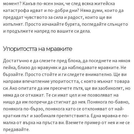
момент? Какъв по-ясен знак, че след всяка житейска
катастрофа идват и по-добри дни? Няма думи, които да
предадат чувството за сила и радост, които ще ви
изпълнят. Просто изчакайте бурята, погледайте слънцето
и продължете напред по вашите си дела.
Упоритостта на мравките
Достатъчно е да слезете пред блока, да поседнете на някоя
пейка, близо до мравуняк и да наблюдавате мравките. Не
бързайте. Просто стойте и ги следете внимателно. Ще ви
направи впечатление упоритостта, с която мъкнат товара
си. Ако опитате да им пресечете пътя, ще ви заобиколят, но
няма да се откажат. Те си имат цел и не позволяват на
нищо да им попречи да стигнат до нея. Понякога по-бавно,
понякога по-бързо, понякога като се отклоняват от най-
краткия път и заобикаля препятствията. Една мравка е по-
малка от върха на пръста ви. Вземете пример от нея и не се
предавайте.