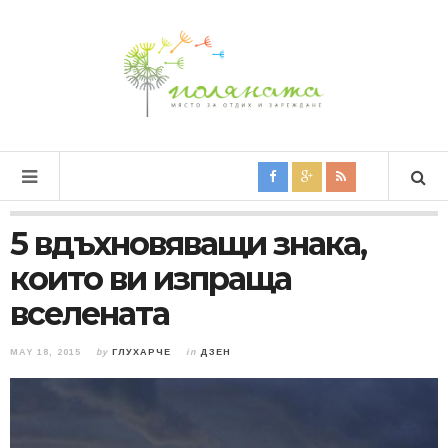
5 вдъхновяващи знака,
които ви изпраща
вселената
MAY 18, 2015
by
ГЛУХАРЧЕ
in
ДЗЕН