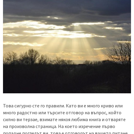
Това сигурно сте го правили. Като ви е много криво или
много радостно или търсите отговор на въпрос, който
силно ви терзае, взимате някоя любима книга и отваряте
на произволна страница. На което изречение първо
попадне погледът ви, това е отговорът на вашето питане.