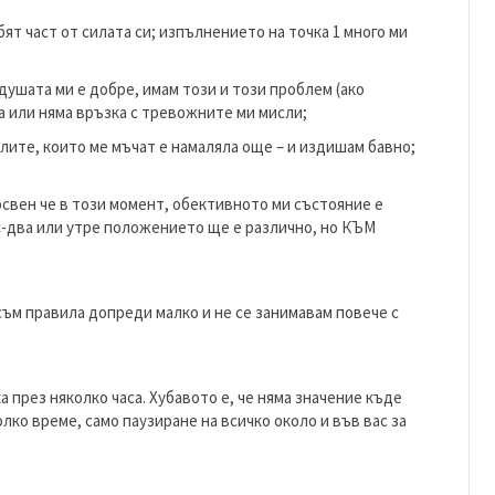
т част от силата си; изпълнението на точка 1 много ми
душата ми е добре, имам този и този проблем (ако
га или няма връзка с тревожните ми мисли;
лите, които ме мъчат е намаляла още – и издишам бавно;
освен че в този момент, обективното ми състояние е
с-два или утре положението ще е различно, но КЪМ
съм правила допреди малко и не се занимавам повече с
а през няколко часа. Хубавото е, че няма значение къде
олко време, само паузиране на всичко около и във вас за