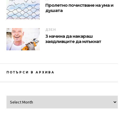
Пролетно почистване на ума и
душата
ДЗЕН
3 начина да накараш
заядливците да млъкнат
ПОТЪРСИ В АРХИВА
Потърси в архива