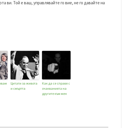
 ви. Той е ваш, управлявайте го вие, не го давайте на
явам
Цитати за живота
Как да се справя с
и смъртта
очакванията на
другите към мен