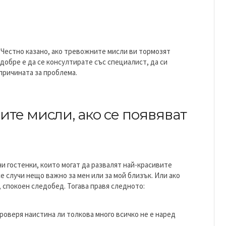
. Честно казано, ако тревожните мисли ви тормозят
добре е да се консултирате със специалист, да си
причината за проблема.
ите мисли, ако се появяват
ни гостенки, които могат да развалят най-красивите
се случи нещо важно за мен или за мой близък. Или ако
 спокоен следобед. Тогава правя следното:
роверя наистина ли толкова много всичко не е наред