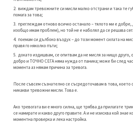
виждам тревожните си мисли малко отстрани и така те губя
помага за това;
преглеждам отново всичко останало – тялото ми е добре, 
изобщо имам проблем), но той не е наболял да се решава се
поемам си дълбоко въздух – до този момент силата на мис
правя го няколко пъти;
докато издишвам, се опитвам да не мисля за нищо друго, 
добро и ТОЧНО СЕГА няма нужда от паника; може би след ча
момента аз нямам причина за тревога.
После съвсем съзнателно се съсредоточавам в това, което 
никакви тревожни мисли. Това е.
Ако тревогата ви е много силна, ще трябва да прилагате трик
се намирате и какво друго правите. А и не изисква кой знае к
моментна проверка и лека настройка.