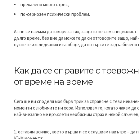
прекалено много стрес;
по-сериозен психически проблем.
Аз не се наемам да говоря за тях, защото не съм специалист
дълго време, без вие да можете да си отговорите защо, най-
пуснете изследвания и въобще, да потърсите задълбочено 
Как да се справите с тревожн
от време на време
Сега ще ви споделя моя бърз трик за справяне с тези некане
моменти с любимите ни хора. Използвам го, когато чакам да 
най-внезапно ме връхлети необясним страх в някой слънчев,
оставям всичко, което върша и се ослушвам навътре – да п
КЪМ момента;