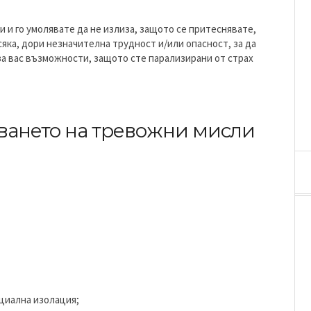
и и го умолявате да не излиза, защото се притеснявате,
сяка, дори незначителна трудност и/или опасност, за да
 за вас възможности, защото сте парализирани от страх
кването на тревожни мисли
циална изолация;