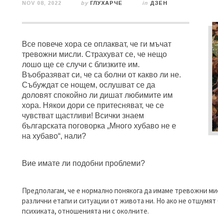
NOV 08, 2022
by
ГЛУХАРЧЕ
in
ДЗЕН
Все повече хора се оплакват, че ги мъчат
тревожни мисли. Страхуват се, че нещо
лошо ще се случи с близките им.
Въобразяват си, че са болни от какво ли не.
Събуждат се нощем, ослушват се да
доловят спокойно ли дишат любимите им
хора. Някои дори се притесняват, че се
чувстват щастливи! Всички знаем
българската поговорка „Много хубаво не е
на хубаво“, нали?
Вие имате ли подобни проблеми?
Предполагам, че е нормално понякога да имаме тревожни мис
различни етапи и ситуации от живота ни. Но ако не отшумят
психиката, отношенията ни с околните.