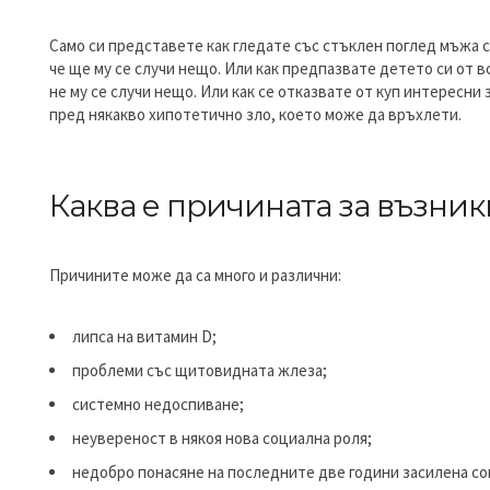
Само си представете как гледате със стъклен поглед мъжа с
че ще му се случи нещо. Или как предпазвате детето си от в
не му се случи нещо. Или как се отказвате от куп интересни
пред някакво хипотетично зло, което може да връхлети.
Каква е причината за възни
Причините може да са много и различни:
липса на витамин D;
проблеми със щитовидната жлеза;
системно недоспиване;
неувереност в някоя нова социална роля;
недобро понасяне на последните две години засилена со