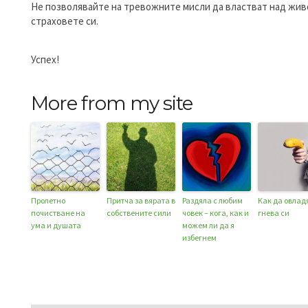
Не позволявайте на тревожните мисли да властват над живота
страховете си.
Успех!
More from my site
Пролетно
Притча за вярата в
Раздяла с любим
Как да овлад
почистване на
собствените сили
човек – кога, как и
гнева си
ума и душата
можем ли да я
избегнем