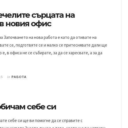
ечелите сърцата на
 в новия офис
на Започването на нова работа е като да отивате на
вате се, подготвяте се и малко се притеснявате дали ще
о е, в офиса не се събирате, за да се харесвате, а за да
in
15
РАБОТА
обичам себе си
чате себе си ще ви помогне да се справите с