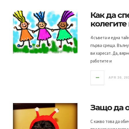
Как да сп
колегите
4 съвета и една тай
първа среща. Вълну
ви харесат. Да, вярн
работите и
APR 30, 20
Защо да 
С какво това да оби