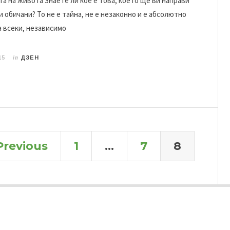
а на живота Знаете ли кое е това, което ще ви направи
 обичани? То не е тайна, не е незаконно и е абсолютно
 всеки, независимо
in
15
ДЗЕН
Previous
1
…
7
8