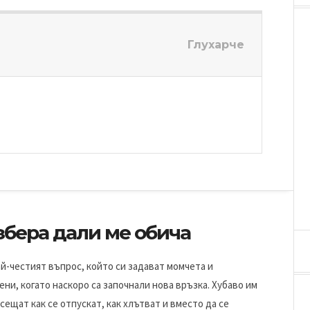
Глухарче
збера дали ме обича
ай-честият въпрос, който си задават момчета и
ни, когато наскоро са започнали нова връзка. Хубаво им
усещат как се отпускат, как хлътват и вместо да се