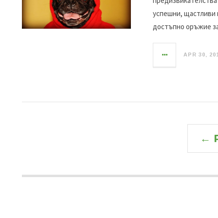
предизвикателстват
успешни, щастливи и
достъпно оръжие за
APR 30, 20
← 