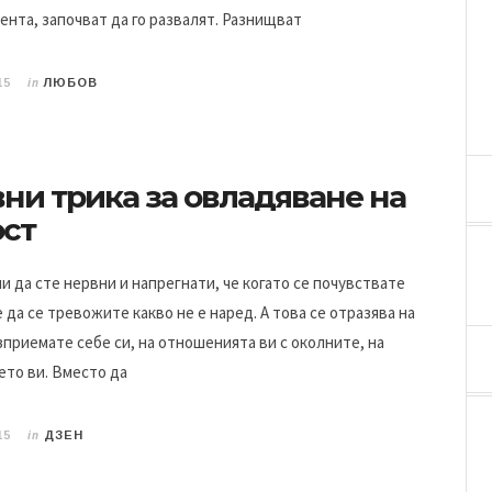
ента, започват да го развалят. Разнищват
in
15
ЛЮБОВ
ни трика за овладяване на
ст
и да сте нервни и напрегнати, че когато се почувствате
 да се тревожите какво не е наред. А това се отразява на
зприемате себе си, на отношенията ви с околните, на
ето ви. Вместо да
in
15
ДЗЕН