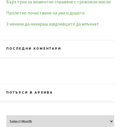
Бърз трик за моментно справяне с тревожни мисли
Пролетно почистване на ума и душата
3 начина да накараш заядливците да млъкнат
ПОСЛЕДНИ КОМЕНТАРИ
ПОТЪРСИ В АРХИВА
Потърси в архива