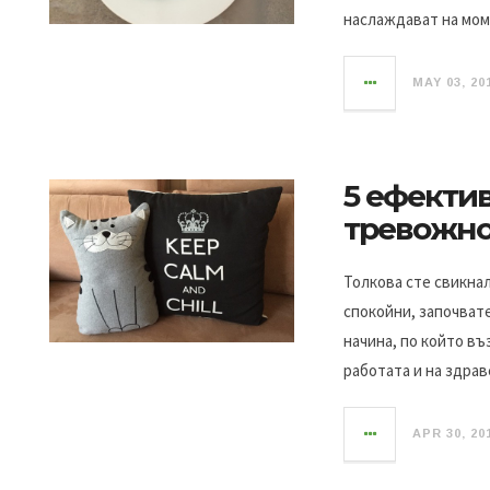
наслаждават на мом
MAY 03, 20
5 ефектив
тревожно
Толкова сте свикнал
спокойни, започвате
начина, по който въ
работата и на здрав
APR 30, 20