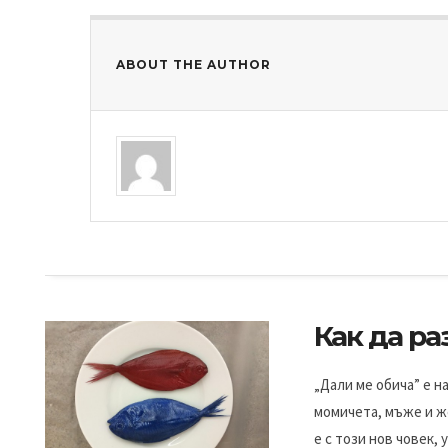
ABOUT THE AUTHOR
Как да ра
„Дали ме обича” е н
момичета, мъже и же
е с този нов човек, 