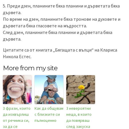
5. Преди дзен, планините бяха планини и дърветата бяха
дървета.
По време на дзен, планините бяха тронове на духовете и
дърветата бяха гласовете на мъдростта.
След дзен, планините бяха планини и дърветата бяха
дървета.
Цитатите са от книгата „Бягащата с вълци“ на Клариса
Никола Естес.
More from my site
3 фрази, които
Как да общувам
3 невероятни
да изхвърлиш
с близките си
неща, в които
от речника си,
пълноценно
да повярваш
за да се
след закуска