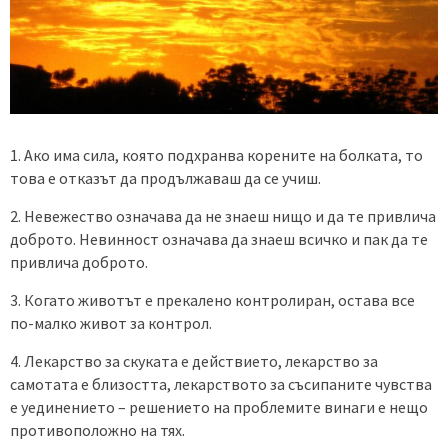
Ако има сила, която подхранва корените на болката, то
това е отказът да продължаваш да се учиш.
2. Невежество означава да не знаеш нищо и да те привлича
доброто. Невинност означава да знаеш всичко и пак да те
привлича доброто.
3. Когато животът е прекалено контролиран, остава все
по-малко живот за контрол.
4. Лекарство за скуката е действието, лекарство за
самотата е близостта, лекарството за съсипаните чувства
е уединението – решението на проблемите винаги е нещо
противоположно на тях.