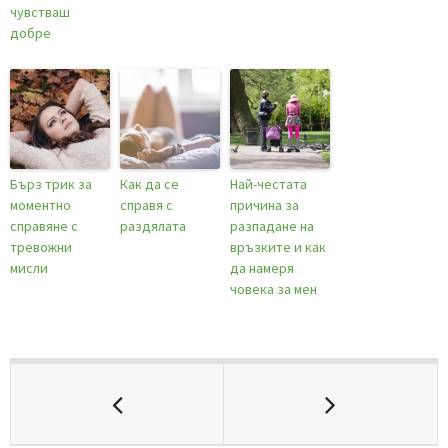
чувстваш
добре
Бърз трик за
Как да се
Най-честата
моментно
справя с
причина за
справяне с
раздялата
разпадане на
тревожни
връзките и как
мисли
да намеря
човека за мен