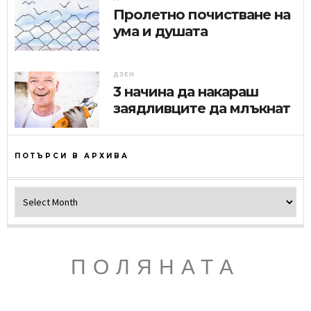
Пролетно почистване на
ума и душата
ДЗЕН
3 начина да накараш
заядливците да млъкнат
ПОТЪРСИ В АРХИВА
Потърси в архива
ПОЛЯНАТА