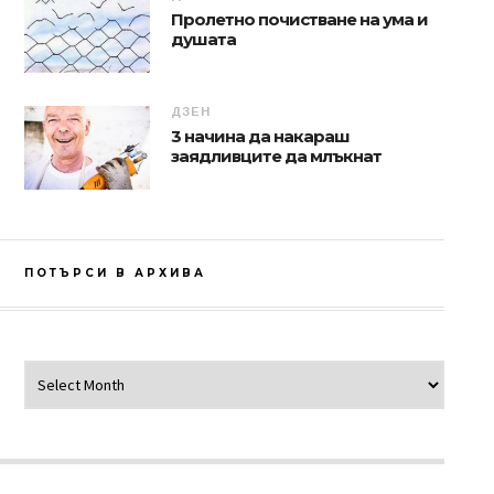
Пролетно почистване на ума и
душата
ДЗЕН
3 начина да накараш
заядливците да млъкнат
ПОТЪРСИ В АРХИВА
Потърси в архива