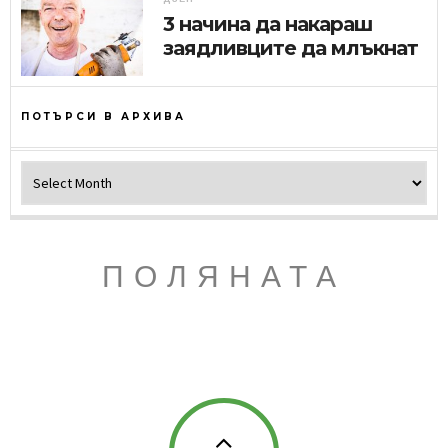
3 начина да накараш
заядливците да млъкнат
ПОТЪРСИ В АРХИВА
Потърси в архива
ПОЛЯНАТА