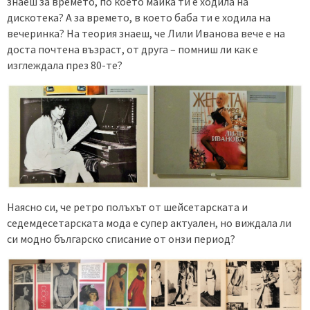
знаеш за времето, по което майка ти е ходила на
дискотека? А за времето, в което баба ти е ходила на
вечеринка? На теория знаеш, че Лили Иванова вече е на
доста почтена възраст, от друга – помниш ли как е
изглеждала през 80-те?
Наясно си, че ретро полъхът от шейсетарската и
седемдесетарската мода е супер актуален, но виждала ли
си модно българско списание от онзи период?