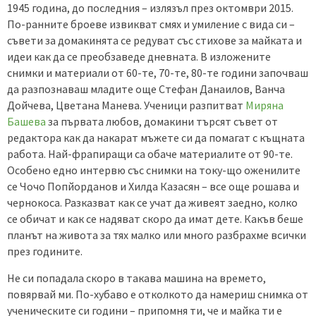
1945 година, до последния – излязъл през октомври 2015.
По-ранните броеве извикват смях и умиление с вида си –
съвети за домакинята се редуват със стихове за майката и
идеи как да се преобзаведе дневната. В изложените
снимки и материали от 60-те, 70-те, 80-те години започваш
да разпознаваш младите още Стефан Данаилов, Ванча
Дойчева, Цветана Манева. Ученици разпитват
Миряна
Башева
за първата любов, домакини търсят съвет от
редактора как да накарат мъжете си да помагат с къщната
работа. Най-фрапиращи са обаче материалите от 90-те.
Особено едно интервю със снимки на току-що оженилите
се Чочо Попйорданов и Хилда Казасян – все още рошава и
чернокоса. Разказват как се учат да живеят заедно, колко
се обичат и как се надяват скоро да имат дете. Какъв беше
планът на живота за тях малко или много разбрахме всички
през годините.
Не си попадала скоро в такава машина на времето,
повярвай ми. По-хубаво е отколкото да намериш снимка от
ученическите си години – припомня ти, че и майка ти е