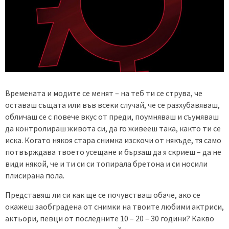
Времената и модите се менят – на теб ти се струва, че
оставаш същата или във всеки случай, че се разхубавяваш,
обличаш се с повече вкус от преди, поумняваш и съумяваш
да контролираш живота си, да го живееш така, както ти се
иска. Когато някоя стара снимка изскочи от някъде, тя само
потвърждава твоето усещане и бързаш да я скриеш – да не
види някой, че и ти си си топирала бретона и си носили
плисирана пола.
Представяш ли си как ще се почувстваш обаче, ако се
окажеш заобградена от снимки на твоите любими актриси,
актьори, певци от последните 10 – 20 – 30 години? Какво