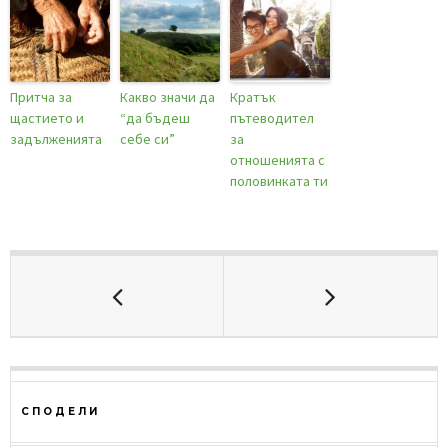
Притча за
Какво значи да
Кратък
щастието и
“да бъдеш
пътеводител
задълженията
себе си”
за
отношенията с
половинката ти
СПОДЕЛИ