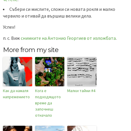
Събери си мислите, сложи си новата рокля и малко
червило и отивай да вършиш велики дела.
Успех!
п. с. Виж
снимките на Антонио Георгиев от изложбата
.
More from my site
Как да намаля
Кога е
Малки тайни #4
напрежението
подходящото
време да
започнеш
отначало