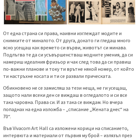
От една страна си права, наивни изглеждат модите и
снимките от миналото. От друга, докато ги гледаш много
ясно усещаш как времето си върви, животът си минава.
Подлъгва те да си усъвършенстваш модните умения, да си
намериш идеалния фризьор и чак след това да си правиш
по-важни планове и току ти врътне някой номер, от който
ти настръхне косата и ти се развали прическата.
Обикновено не се замисляш за тези неща, не ги усещаш,
защото нали всеки ден се виждаш в огледалото и си все
така чаровна. Права си. И аз така се виждам. Но вчера
попаднах на една изложба – „списание „Жената днес“ на
70“.
Във Vivacom Art Hall са изложени корици на списанието,
интервюта и материали от първия му брой – излязъл през