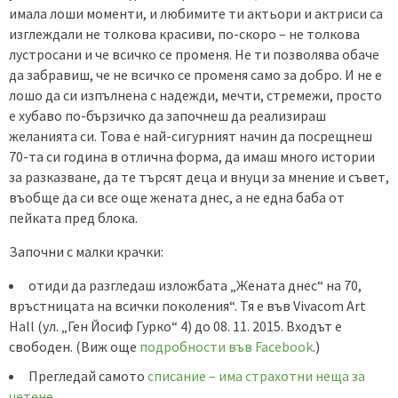
имала лоши моменти, и любимите ти актьори и актриси са
изглеждали не толкова красиви, по-скоро – не толкова
лустросани и че всичко се променя. Не ти позволява обаче
да забравиш, че не всичко се променя само за добро. И не е
лошо да си изпълнена с надежди, мечти, стремежи, просто
е хубаво по-бързичко да започнеш да реализираш
желанията си. Това е най-сигурният начин да посрещнеш
70-та си година в отлична форма, да имаш много истории
за разказване, да те търсят деца и внуци за мнение и съвет,
въобще да си все още жената днес, а не една баба от
пейката пред блока.
Започни с малки крачки:
отиди да разгледаш изложбата „Жената днес“ на 70,
връстницата на всички поколения“. Тя е във Vivacom Art
Hall (ул. „Ген Йосиф Гурко“ 4) до 08. 11. 2015. Входът е
свободен. (Виж още
подробности във Facebook
.)
Прегледай самото
списание – има страхотни неща за
четене
.