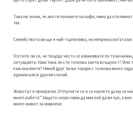
Това не значи, че ако ги поканите на кафе, няма да откликна
тях.
Семейството ви ще е най-търпеливо, но непрекъснатата ви з
Усетите ли се, че твърде често се извинявате по този начин
ситуацията. Наистина ли сте толкова заети всъщност? Или 
към околните? Някой друг ли ви товари с толкова много зада
единия или в другия случай.
Животът е прекрасен. Отпуснете се и се научете да му се н
много работа.” Защото скоро няма да има кой да ви чуе, а ви
много живот за живеене.