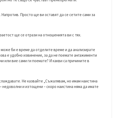
т. Напротив. Просто ще ви оставят да се сетите сами за
аетост ще се отрази на отношенията ви с тях.
, може би е време да отделите време и да анализирате
това е удобно извинение, за да не поемате ангажименти
чи или вие сами ги поемате? И какви са причините в
аслаждавате. Не казвайте „Съжалявам, но имам наистина
е – недоволни и изтощени – скоро наистина няма да имате