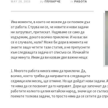
MAY 28, 2015
by
ГЛУХАРЧЕ
in
РАБОТА
Има моменти, в които не можем да си поемем дъх
от работа. Струва ни се, че новите и нови задачи
ни затрупват, притискат. Надяваме се само да
издържим, докато всичко приключи. И на вас ви
се е случвало, нали? Може би дори в момента не
знаете защо четете тази статия, а не препуснете
към следващата задача от списъка си. Изчакайте
още минута. Имам да ви казвам две важни неща:
1. Многото работа никога няма да приключи. Да,
всичко, което трябва да направите в следващите
седмици или месец, ще отмине. Но ще дойдат нови задачи. 
те няма да се посвенят да го направят. Дори ще започнат да
работите колкото целия китайски народ, значи ще се съгласи
поемате толкова задачи, то просто няма да се сетите да спр