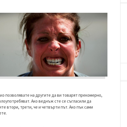
Ако позволявате на другите да ви товарят прекомерно,
 злоупотребяват. Ако веднъж сте се съгласили да
те втори, трети, че и четвърти път. Ако пък сами
ете.