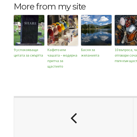
More from my site
9 успокояващи
Кафето или
Басня за
10 въпроса, ч
цитата за смъртта
чашата – модерна
желанията
отговори соча
притча за
пътя към щас
щастието