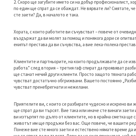
2. Скоро ще загубите името си на добър професионалист, хор
по един ще спрат да се обаждат. Не вярвате ли? Смятате, ч
сте заети? Да, в началото е така.
Хората, с които работите ви съчувстват – повече от очевидно
въздържат да ви молят за помощ и понякога дори се опитват
екипът престава да ви съчувства, а вие лека-полека престава
Клиентите и партньорите, на които продължавате да се изв
работа.” след втория – третия гаф спират да проявяват разб
ще станат нечий други клиенти. Просто защото тяхната рабо
чувстват достатъчно обгрижвани. Вашето постоянно „Разбира
чувстват пренебрегнати и нежелани.
Приятелите ви, с които се разбирате чудесно и искрено ви
ще спрат да ви търсят. Вие така или иначе сте винаги заети 
ви изтърпят по-дълго от клиентите, но в крайна сметка ще с
животът им ще продъжи без вас. Още повече, че вашите редк
Понеже вие сте много заети и естествено нямате време да 
ще се спрат да ви търсят. Дори да не си го признават, най-