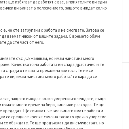
ата ще избягват да работят с вас, а приятелите ви един
е всички ви влизат в положението, защото виждат колко
 е, че сте затрупани с работа и не смогвате. Затова се
 да вземат някои от вашите задачи. С времето обаче
те да сте част от него.
инявате със „Съжалявам, но имам наистина много
иране. Качеството на работата ви спада драстично и те
та страда от вашата прекалена заетост. Те не се
те ли, имам наистина много работа.” ги кара да се
 жалят, защото виждат колко уморени изглеждате, също
и нямате много време за бира, кино или разходка. Те ще
е предадат. Ще свикнат, че вие винаги имате работа и
и се срещи се крепят само на тяхното крехко упорство.
им се обаждате. Те ще продължат да ви съчувстват, но
вероятно те също се чувстват пренебрегнати.