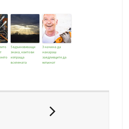
иито
5 вдъхновяващи
3 начина да
т
знака, които ви
накараш
тието
изпраща
заядливците да
вселената
млъкнат