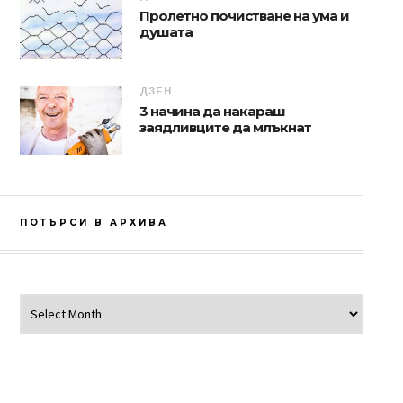
Пролетно почистване на ума и
душата
ДЗЕН
3 начина да накараш
заядливците да млъкнат
ПОТЪРСИ В АРХИВА
Потърси в архива