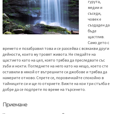
гурута,
медии и
съседи,
човек е
създаден да
бъде
щастлив.
Само дето с
времето е позабравил това и се разсейва с всякакви други
дейности, които му тровят живота. Не гледайте на
щастието като на цел, която трябва да преследвате със
зъби и нокти. Погледнете на него като на нещо, което сте
оставили в някой от вътрешните си джобове и трябва да
намерите отново. Спрете се, поровичкайте спокойно в
тайниците си и ще го откриете. Вижте на кои три стълба е
добре да се подпрете по време на търсенето.
Приемане