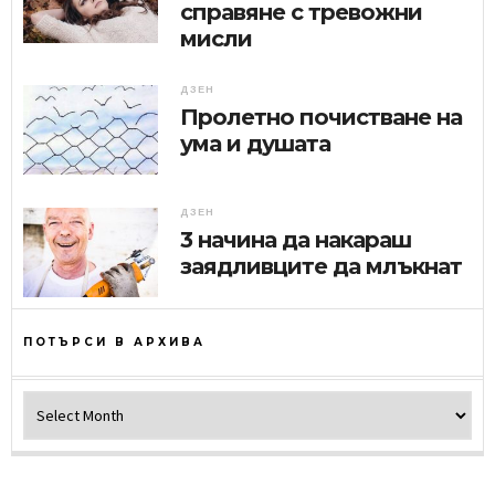
справяне с тревожни
мисли
ДЗЕН
Пролетно почистване на
ума и душата
ДЗЕН
3 начина да накараш
заядливците да млъкнат
ПОТЪРСИ В АРХИВА
Потърси в архива