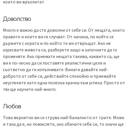
които ви връхлитат.
Доволство
Много е важно да сте доволни от себе си. От нещата, които
правите и които ви се случват. От начина, по който се
държите с хората и по който те ви отвръщат. Ако не
харесвате живота си, разберете защо и започнете да го
променяте. Ако приемате нещата такива, каквито са, ще
ви е по-лесно да си поставяте реалистични цели и
съответно да ги изпълнявате. Винаги давайте най-
доброто от себе си, действайте спокойно и приемайте
неуспехите като една полезна крачка към успеха. Просто от
тях ще научите най-много.
Любов
Това вероятно ви се струва най-баналното от трите. Може
и така да е, но помислете, ако обичате себе си, то значи ще