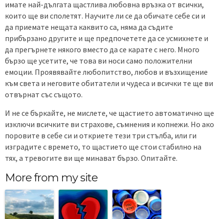
имате най-дългата щастлива любовна връзка от всички,
които ще ви сполетят. Научите ли се да обичате себе си и
да приемате нещата каквито са, няма да съдите
прибързано другите и ще предпочетете да се усмихнете и
да прегърнете някого вместо да се карате с него. Много
бързо ще усетите, че това ви носи само положителни
емоции. Проявявайте любопитство, любов и възхищение
към света и неговите обитатели и чудеса и всички те ще ви
отвърнат със същото.
И не се бъркайте, не мислете, че щастието автоматично ще
изключи всичките ви страхове, съмнения и копнежи. Но ако
поровите в себе си и откриете тези три стълба, или ги
изградите с времето, то щастието ще стои стабилно на
тях, а тревогите ви ще минават бързо. Опитайте.
More from my site