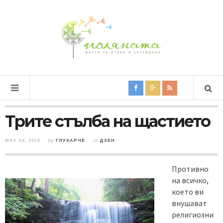
Трите стълба на щастието
MAY 04, 2015
by
ГЛУХАРЧЕ
in
ДЗЕН
Противно
на всичко,
което ви
внушават
религиозни