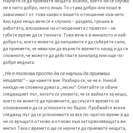
Научете се да приемате нещата. Всичко, което ни се случва
не е нито добро, нито лошо. То става добро или лошо в
зависимост от това какво е вашето отношение към него.
Ако едно нещо вече се е случило – раздяла, грешка в
работата, влошаване на отношенията с приятел – не
губете време да се тюхкате. Това вече е в миналото и най-
доброто, което можете да направите е да съберете сили,
да приемете, че няма как да върнете времето назад и да си
спомните, че можете да действате занапред или още по-
добре веднага.
„Не е толкова просто да се научиш да приемаш
нещата!”
– ще кажете вие. Разбира се, че не е. Никой
никъде не спомена думата „лесно”. Опитайте се обаче
следващият път, когато се уловите, че се вайкате за нещо,
което не можете да промените, да скъсите времето за
оплаквания и да се успокоите по-бързо. Пробвайте всеки
следващ път да се успокоявате за все по-кратко време и да
не се връщате отново и отново към затормозяващата ви
мисъл. Така с времето ще се научите да приемате нещата,