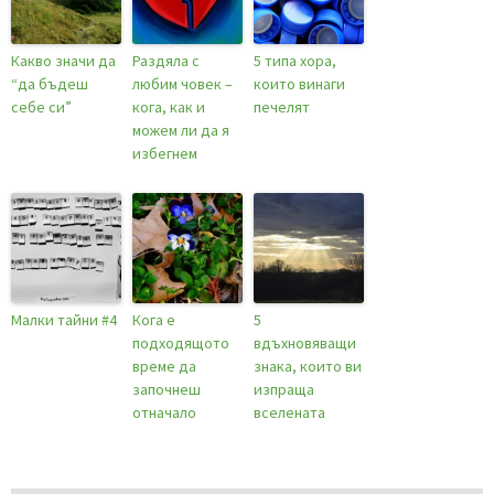
Какво значи да
Раздяла с
5 типа хора,
“да бъдеш
любим човек –
които винаги
себе си”
кога, как и
печелят
можем ли да я
избегнем
Малки тайни #4
Кога е
5
подходящото
вдъхновяващи
време да
знака, които ви
започнеш
изпраща
отначало
вселената